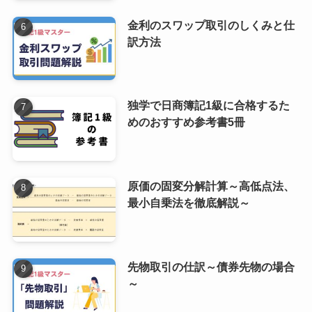
金利のスワップ取引のしくみと仕
訳方法
独学で日商簿記1級に合格するた
めのおすすめ参考書5冊
原価の固変分解計算～高低点法、
最小自乗法を徹底解説～
先物取引の仕訳～債券先物の場合
～