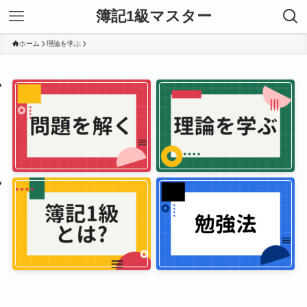
簿記1級マスター
ホーム
理論を学ぶ