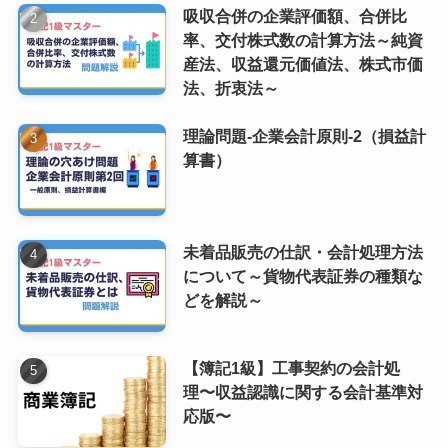
吸収合併の企業評価額、合併比
率、交付株式数の計算方法～純資
産法、収益還元価値法、株式市価
法、折衷法～
理論問題-企業会計原則-2（損益計
算書）
未着品販売の仕訳・会計処理方法
について～貨物代表証券の種類な
どを解説～
【簿記1級】工事契約の会計処
理〜収益認識に関する会計基準対
応版〜