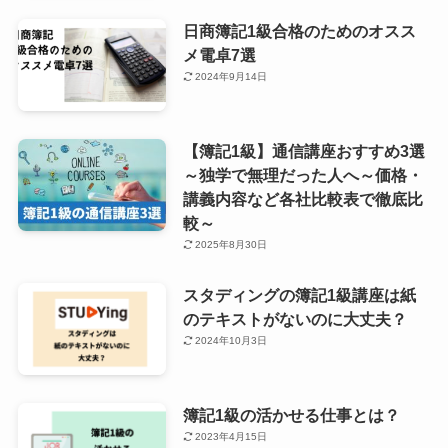
日商簿記1級合格のためのオスス
メ電卓7選
2024年9月14日
【簿記1級】通信講座おすすめ3選
～独学で無理だった人へ～価格・
講義内容など各社比較表で徹底比
較～
2025年8月30日
スタディングの簿記1級講座は紙
のテキストがないのに大丈夫？
2024年10月3日
簿記1級の活かせる仕事とは？
2023年4月15日