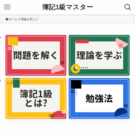
簿記1級マスター
ホーム
理論を学ぶ