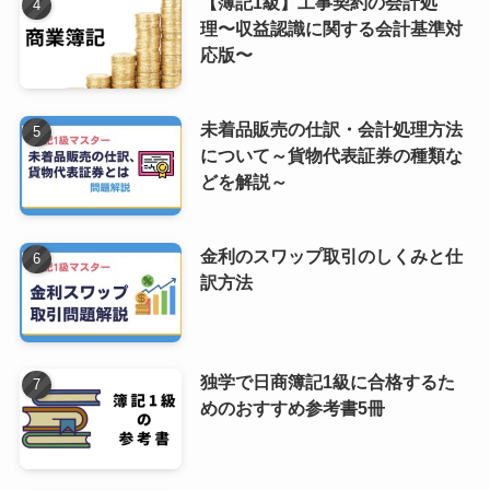
【簿記1級】工事契約の会計処
理〜収益認識に関する会計基準対
応版〜
未着品販売の仕訳・会計処理方法
について～貨物代表証券の種類な
どを解説～
金利のスワップ取引のしくみと仕
訳方法
独学で日商簿記1級に合格するた
めのおすすめ参考書5冊