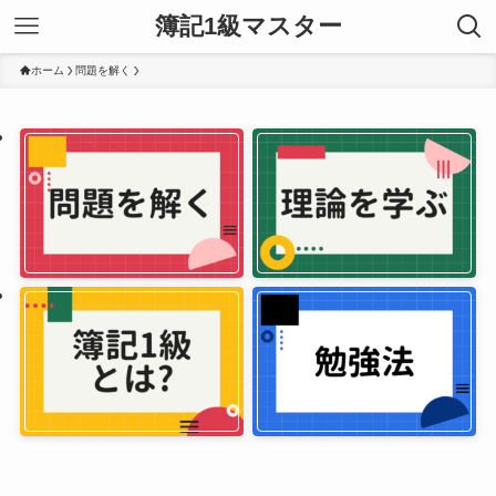
簿記1級マスター
ホーム
問題を解く