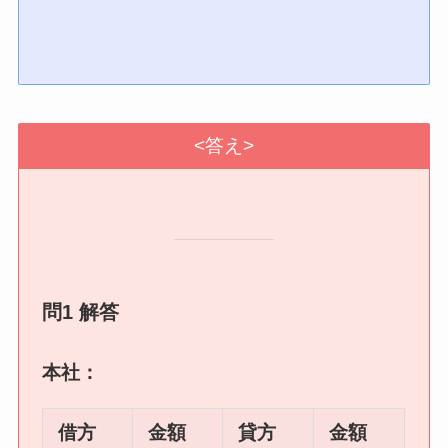
<答え>
問1 解答
本社：
借方
金額
貸方
金額