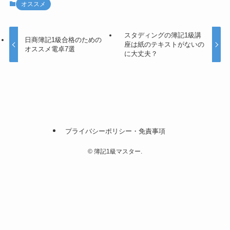
オススメ
スタディングの簿記1級講
日商簿記1級合格のための
座は紙のテキストがないの
オススメ電卓7選
に大丈夫？
プライバシーポリシー・免責事項
©
簿記1級マスター.