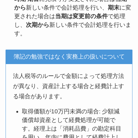
から
新しい条件で会計処理を行い、
期末
に変
更された場合は
当期は変更前の条件
で処理
し、
次期から
新しい条件で会計処理を行いま
す。
簿記の勉強ではなく実務上の扱いについて
法人税等のルールで金額によって処理方法
が異なり、資産計上する場合と経費計上す
る場合があります。
取得価額が10万円未満の場合: 少額減
価償却資産として経費処理が可能で
す。経理上は「消耗品費」の勘定科目
を用い、年内に費用として経費計上し