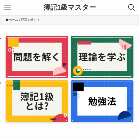
簿記1級マスター
ホーム
問題を解く