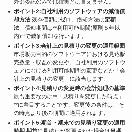
外部委託のみでは確実とは言えません。
ポイント2:自社利用のソフトウェアの減価償
却方法
残存価額は
ゼロ
、償却方法は
定額
法
、償却期間は**利用可能期間(原則５年以
内)**で減価償却を行います。
ポイント3:会計上の見積りの変更の適用範囲
市場販売目的のソフトウェアにおける見込販
売数量・収益の変更や、自社利用のソフトウ
ェアにおける利用可能期間の変更などが「会
計上の見積りの変更」に該当します。
ポイント4:見積りの変更時の会計処理の基準
最も重要なのは**「見積りを変更した時点」
**に着目することです。変更後の条件は、そ
の時点より後の期間に適用されます。
ポイント5:期首・期末での見積り変更の適用
時期
期首
に見積りが変更された場合は
当期