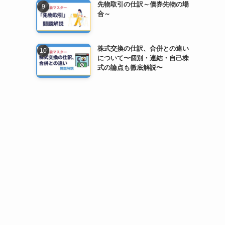
先物取引の仕訳～債券先物の場
合～
株式交換の仕訳、合併との違い
について〜個別・連結・自己株
式の論点も徹底解説〜