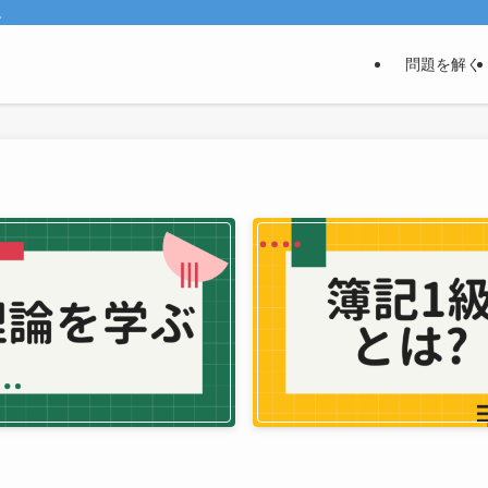
。
問題を解く