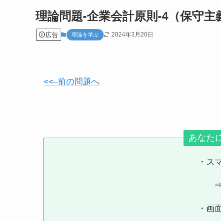
理論問題-企業会計原則-4（保守
広告
2024年3月20日
理論を学ぶ
<<–前の問題へ
あなた
・ス
・画