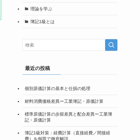
理論を学ぶ
簿記1級とは
最近の投稿
個別原価計算の基本と仕損の処理
材料消費価格差異ー工業簿記・原価計算
標準原価計算の歩留差異と配合差異ー工業簿
記・原価計算
簿記1級対策：経費計算（直接経費／間接経
費）を例題で徹底解説