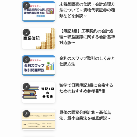
未着品販売の仕訳・会計処理方
法について～貨物代表証券の種
類などを解説～
【簿記1級】工事契約の会計処
理〜収益認識に関する会計基準
対応版〜
金利のスワップ取引のしくみと
仕訳方法
独学で日商簿記1級に合格する
ためのおすすめ参考書5冊
原価の固変分解計算～高低点
法、最小自乗法を徹底解説～