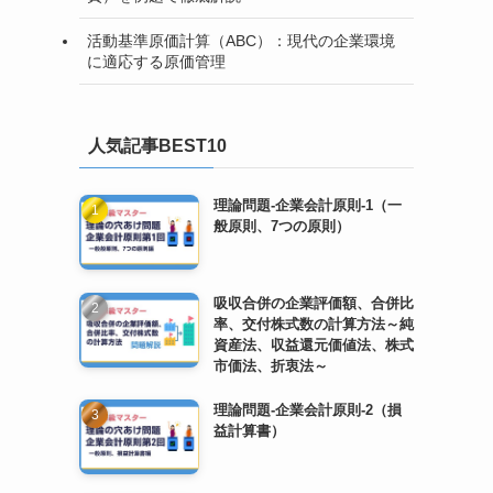
活動基準原価計算（ABC）：現代の企業環境
に適応する原価管理
人気記事BEST10
理論問題-企業会計原則-1（一
般原則、7つの原則）
吸収合併の企業評価額、合併比
率、交付株式数の計算方法～純
資産法、収益還元価値法、株式
市価法、折衷法～
理論問題-企業会計原則-2（損
益計算書）