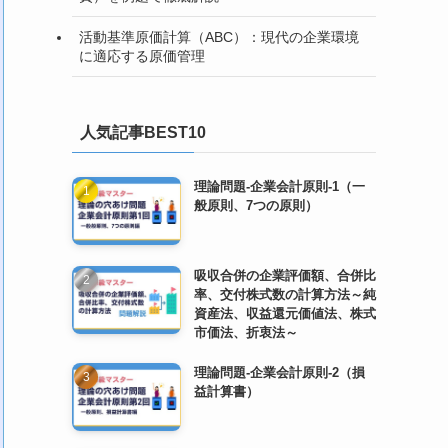
活動基準原価計算（ABC）：現代の企業環境
に適応する原価管理
人気記事BEST10
理論問題-企業会計原則-1（一
般原則、7つの原則）
吸収合併の企業評価額、合併比
率、交付株式数の計算方法～純
資産法、収益還元価値法、株式
市価法、折衷法～
理論問題-企業会計原則-2（損
益計算書）