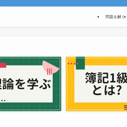
。
問題を解く