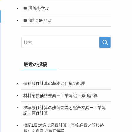
理論を学ぶ
簿記1級とは
最近の投稿
個別原価計算の基本と仕損の処理
材料消費価格差異ー工業簿記・原価計算
標準原価計算の歩留差異と配合差異ー工業簿
記・原価計算
簿記1級対策：経費計算（直接経費／間接経
費）を例題で徹底解説