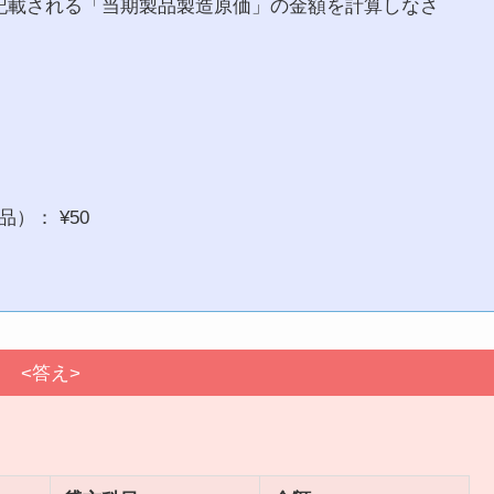
記載される「当期製品製造原価」の金額を計算しなさ
）： ¥50
<答え>