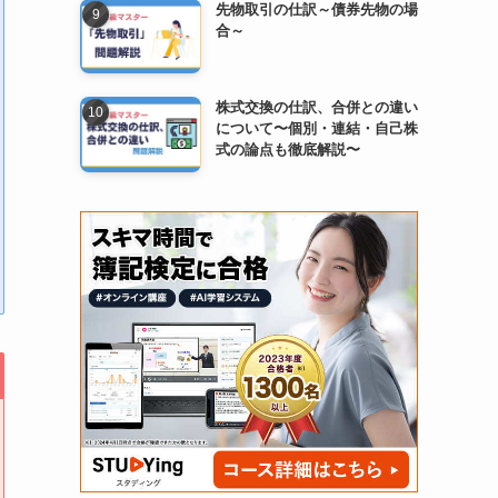
先物取引の仕訳～債券先物の場
合～
株式交換の仕訳、合併との違い
について〜個別・連結・自己株
式の論点も徹底解説〜