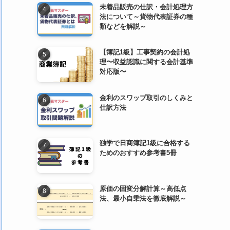
未着品販売の仕訳・会計処理方
法について～貨物代表証券の種
類などを解説～
【簿記1級】工事契約の会計処
理〜収益認識に関する会計基準
対応版〜
金利のスワップ取引のしくみと
仕訳方法
独学で日商簿記1級に合格する
ためのおすすめ参考書5冊
原価の固変分解計算～高低点
法、最小自乗法を徹底解説～