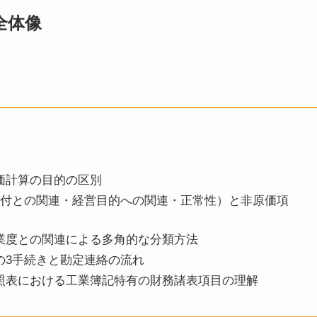
全体像
価計算の目的の区別
給付との関連・経営目的への関連・正常性）と非原価項
業度との関連による多角的な分類方法
の3手続きと勘定連絡の流れ
照表における工業簿記特有の財務諸表項目の理解