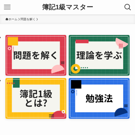
簿記1級マスター
ホーム
問題を解く