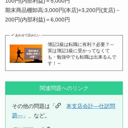
100円(内部利益)＝5,000円
期末商品棚卸高:3,000円(本店)+3,200円(支店)－
200円(内部利益)＝6,000円
あわせて読みたい
簿記1級は転職に有利？必要？～
実は簿記1級に受かってなくて
も・勉強中でも転職は出来るんで
す！～
関連問題へのリンク
その他の問題は「
本支店会計—仕訳問
題—
」、など。