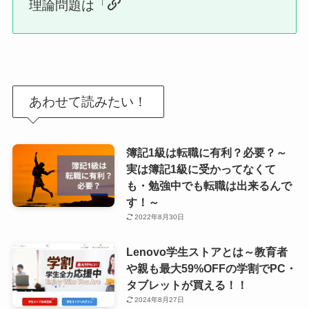
理論問題は「
あわせて読みたい！
簿記1級は転職に有利？必要？～
実は簿記1級に受かってなくて
も・勉強中でも転職は出来るんで
す！～
2022年8月30日
Lenovo学生ストアとは～教育者
や親も最大59%OFFの学割でPC・
タブレットが買える！！
2024年8月27日